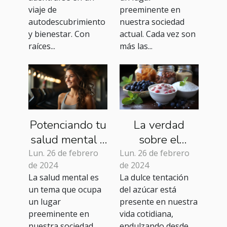
viaje de
preeminente en
autodescubrimiento
nuestra sociedad
y bienestar. Con
actual. Cada vez son
raíces...
más las...
Potenciando tu
La verdad
salud mental a
sobre el
través del
azúcar: Mitos y
Lun. 26 de febrero
Lun. 26 de febrero
de 2024
de 2024
ejercicio físico
realidades
La salud mental es
La dulce tentación
un tema que ocupa
del azúcar está
un lugar
presente en nuestra
preeminente en
vida cotidiana,
nuestra sociedad
endulzando desde